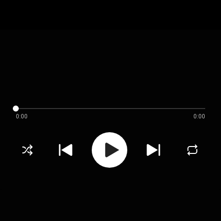
0:00
0:00