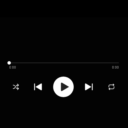
0:00
0:00