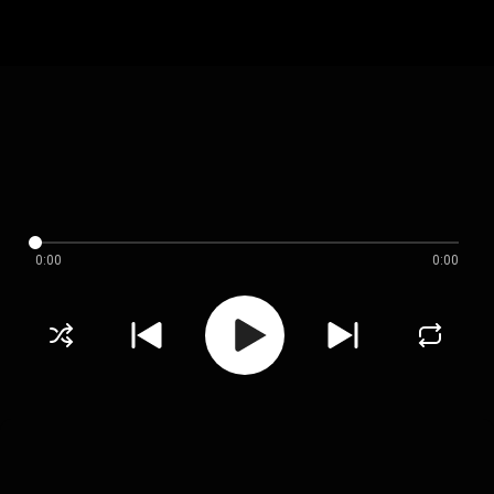
0:00
0:00