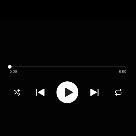
0:00
0:00