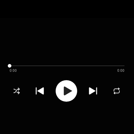
0:00
0:00