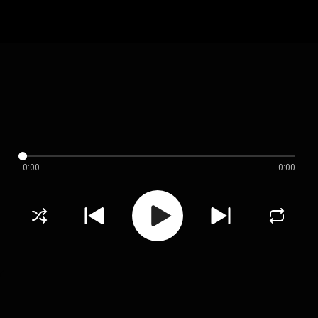
0:00
0:00