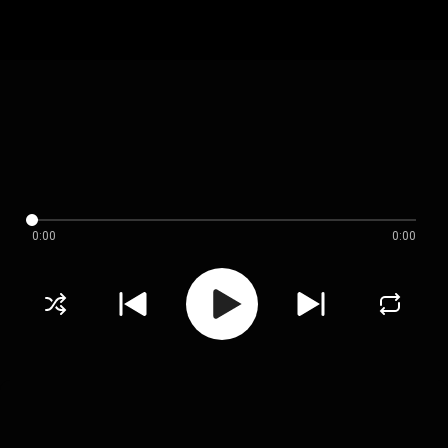
0:00
0:00