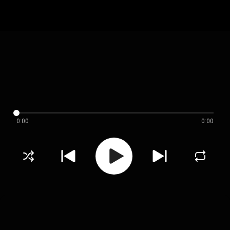
0:00
0:00