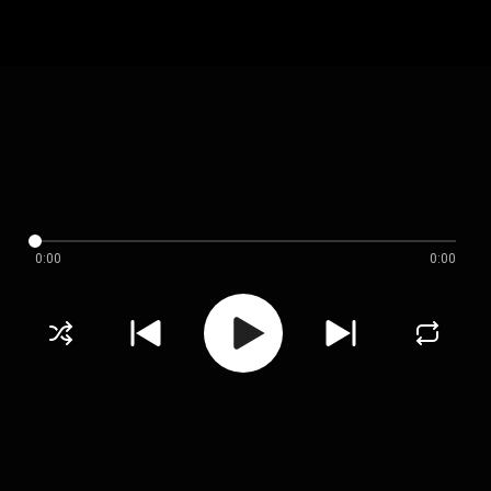
0:00
0:00