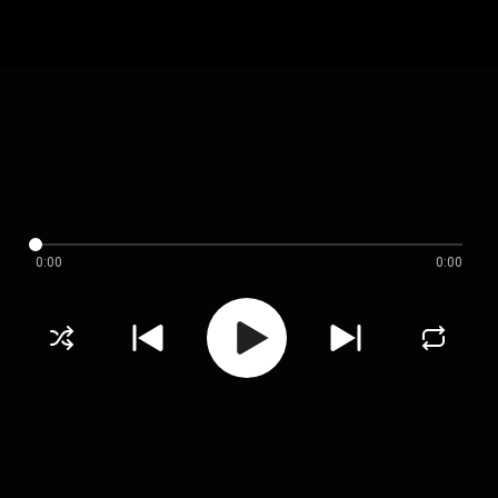
0:00
0:00