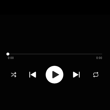
0:00
0:00