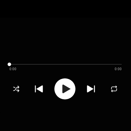
0:00
0:00