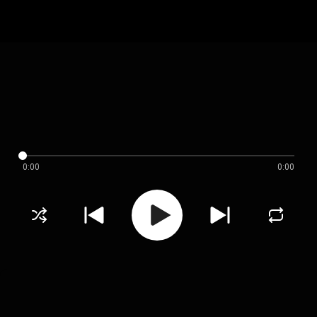
0:00
0:00