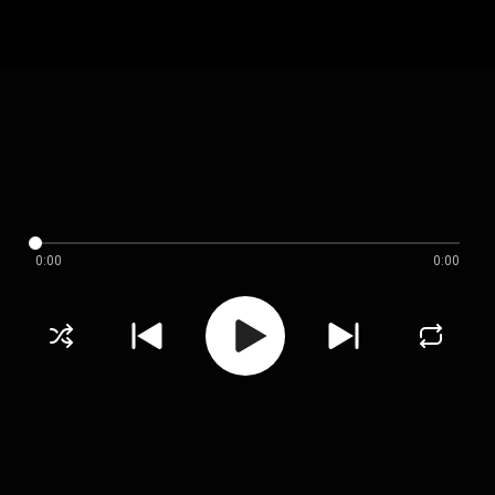
0:00
0:00