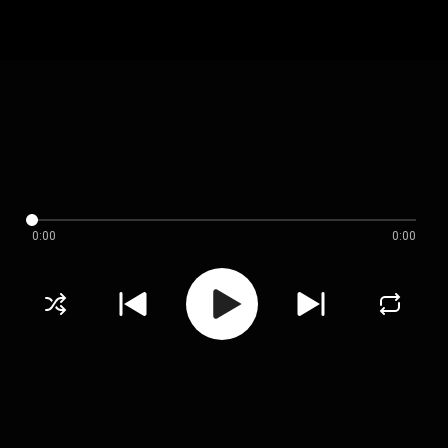
0:00
0:00