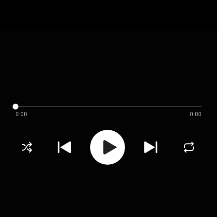
0:00
0:00