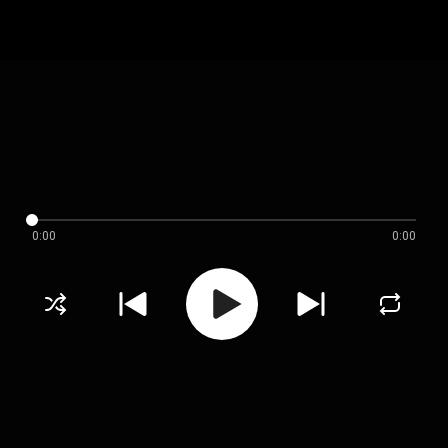
0:00
0:00