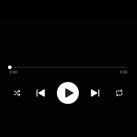
0:00
0:00