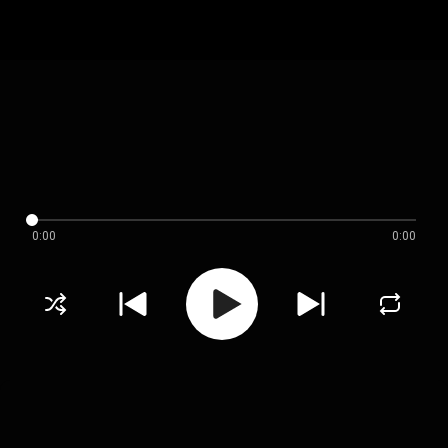
0:00
0:00