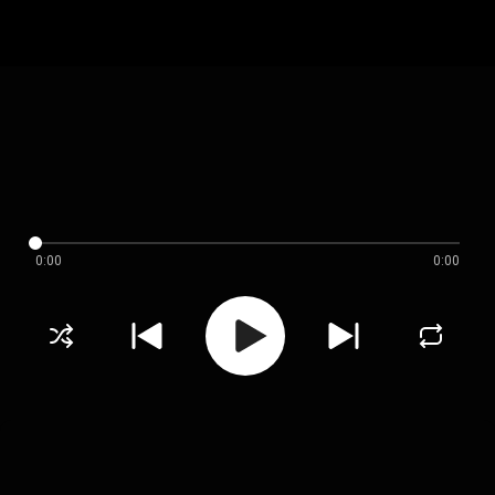
0:00
0:00