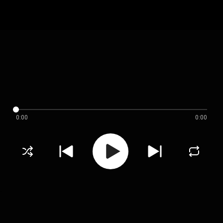
0:00
0:00