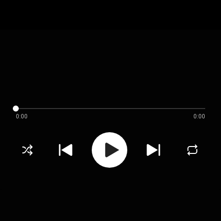
0:00
0:00