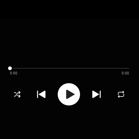
0:00
0:00