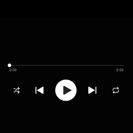
0:00
0:00