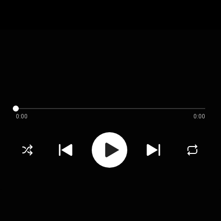
0:00
0:00