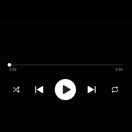
0:00
0:00