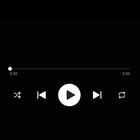
0:00
0:00