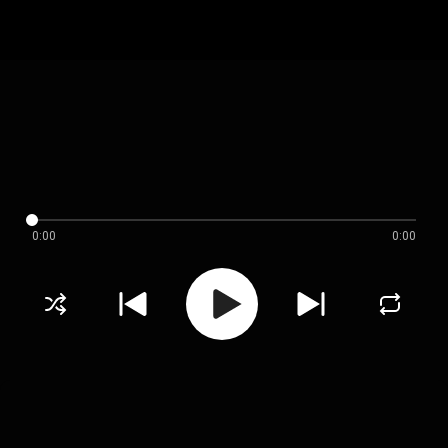
0:00
0:00