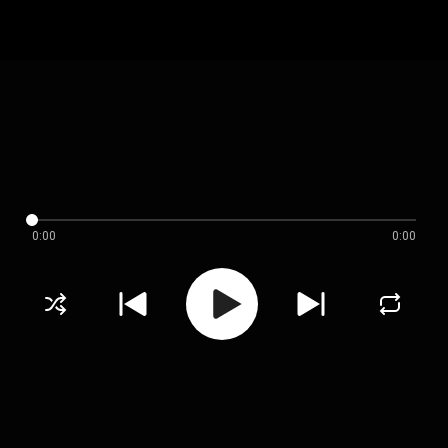
0:00
0:00