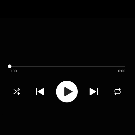
0:00
0:00