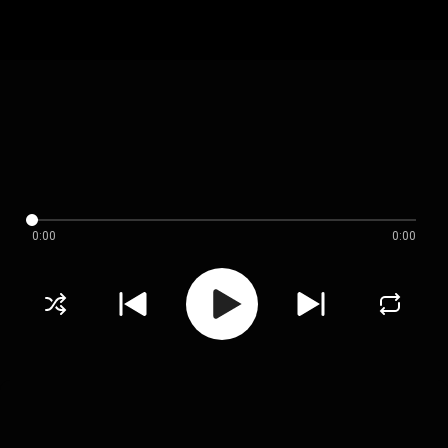
0:00
0:00