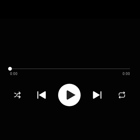
0:00
0:00