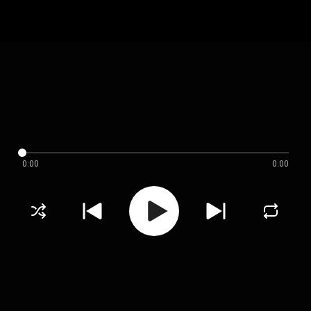
0:00
0:00