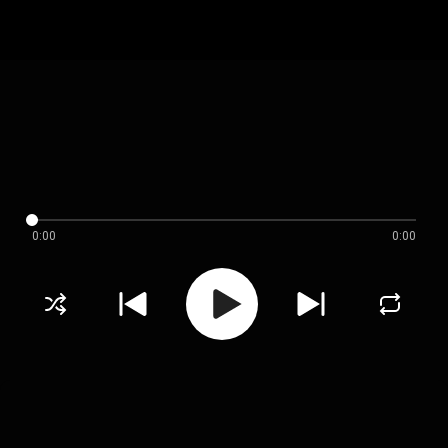
0:00
0:00