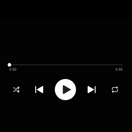
0:00
0:00