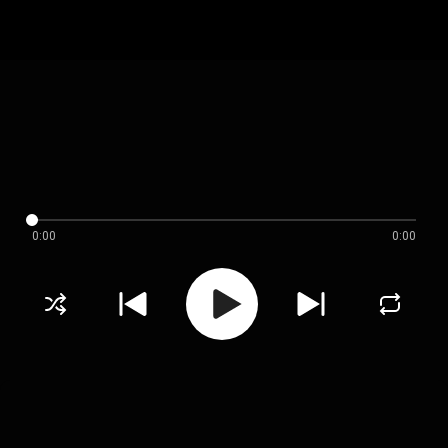
0:00
0:00