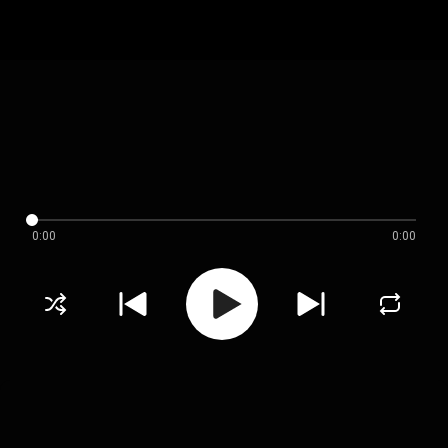
0:00
0:00