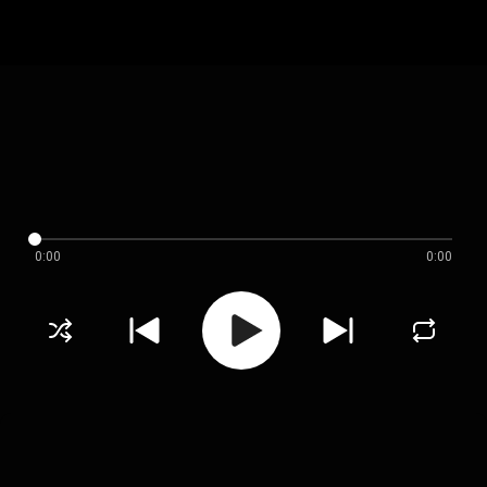
0:00
0:00