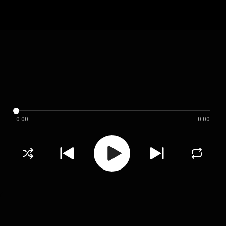
0:00
0:00