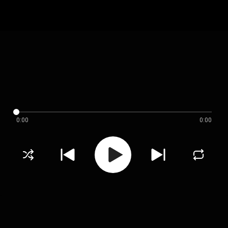
0:00
0:00