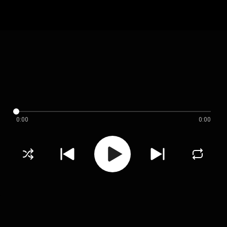
0:00
0:00