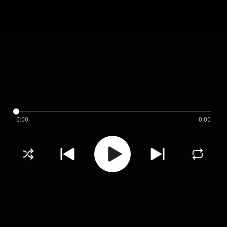
0:00
0:00