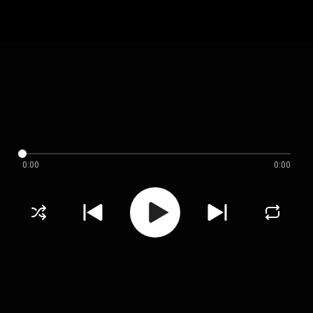
0:00
0:00