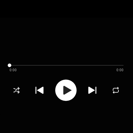
0:00
0:00