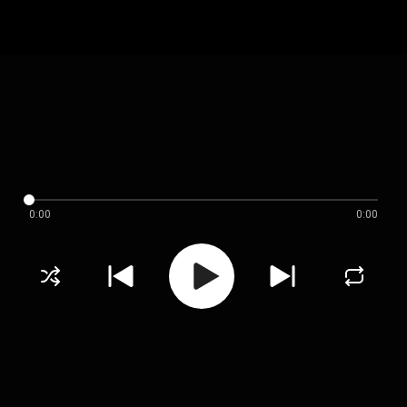
0:00
0:00