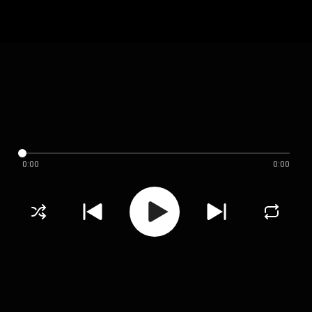
0:00
0:00