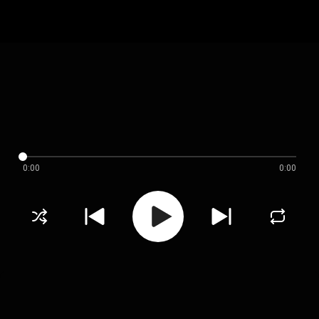
0:00
0:00