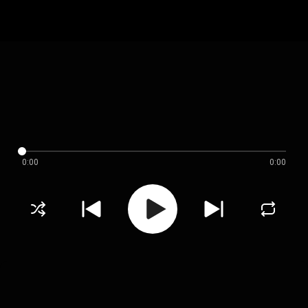
0:00
0:00