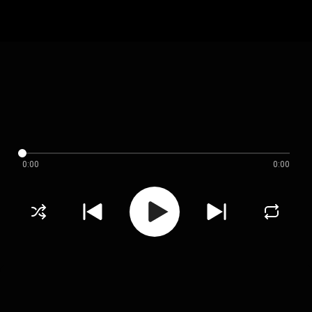
0:00
0:00