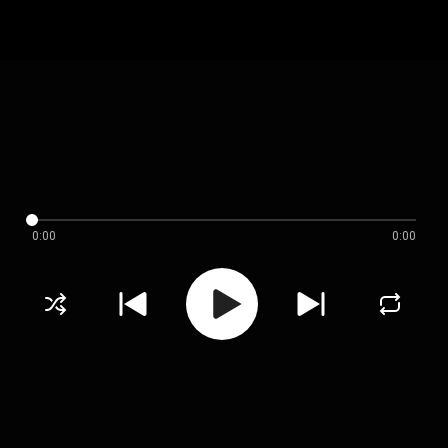
0:00
0:00